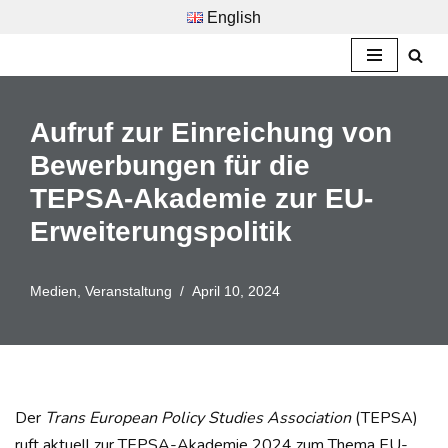
English
Zum
Inhalt
springen
Aufruf zur Einreichung von
Bewerbungen für die
TEPSA-Akademie zur EU-
Erweiterungspolitik
Medien
,
Veranstaltung
April 10, 2024
Der
Trans European Policy Studies Association
(TEPSA)
ruft aktuell zur TEPSA-Akademie 2024 zum Thema EU-