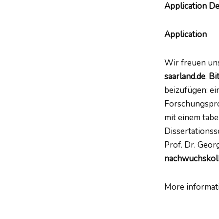
Application De
Application
Wir freuen uns
saarland.de
.
Bi
beizufügen: ei
Forschungspro
mit einem tabe
Dissertationss
Prof. Dr. Geo
nachwuchskoll
More informat