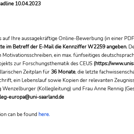
adline 10.04.2023
 auf Ihre aussagekräftige Online-Bewerbung (in einer PDF
tte im Betreff der E-Mail die Kennziffer W2259 angeben.
De
n Motivationsschreiben, ein max. fünfseitiges deutschsprac
jekts zur Forschungsthematik des CEUS
(https://www.unis
llarischen Zeitplan für
36 Monate
, die letzte fachwissensch
chrift, ein Lebenslauf sowie Kopien der relevanten Zeugniss
rg Wenzelburger (Kollegleitung) und Frau Anne Rennig (Ge
eg-europa@uni-saarland.de
ion can be found
here.