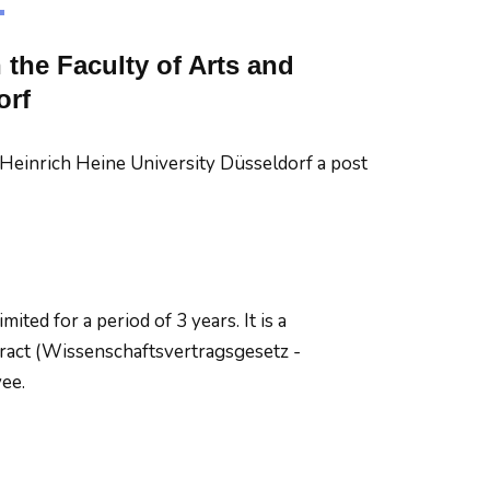
n the Faculty of Arts and
orf
f Heinrich Heine University Düsseldorf a post
mited for a period of 3 years. It is a
tract (Wissenschaftsvertragsgesetz -
yee.