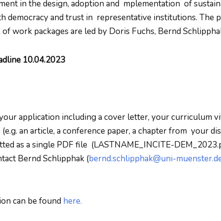
ement in the design, adoption and mplementation of sustaina
ith democracy and trust in representative institutions. The 
of work packages are led by Doris Fuchs, Bernd Schlipphak
adline 10.04.2023
our application including a cover letter, your curriculum vit
(e.g. an article, a conference paper, a chapter from your dis
tted as a single PDF file (LASTNAME_INCITE-DEM_2023.pdf)
ntact Bernd Schlipphak (
bernd.schlipphak@uni-muenster.d
ion can be found
here.