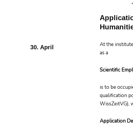
Applicatio
Humanitie
At the institut
30. April
as a
Scientific Emp
is to be occupi
qualification 
WissZeitVG), w
Application De