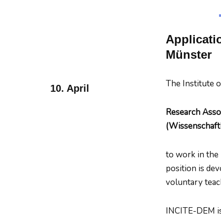
Applicatio
Münster
The Institute o
10. April
Research Asso
(Wissenschaftl
to work in the
position is dev
voluntary teac
INCITE-DEM is 