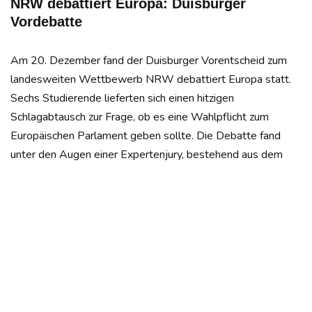
NRW debattiert Europa: Duisburger
Vordebatte
Am 20. Dezember fand der Duisburger Vorentscheid zum
landesweiten Wettbewerb NRW debattiert Europa statt.
Sechs Studierende lieferten sich einen hitzigen
Schlagabtausch zur Frage, ob es eine Wahlpflicht zum
Europäischen Parlament geben sollte. Die Debatte fand
unter den Augen einer Expertenjury, bestehend aus dem
Europaagbeordneten Jens Geier, der stellvertretenden JEF-
Bundesvorsitzenden Pia Schulte und Prof. Michael Kaeding,
statt. Glückwunsch! Luca Glitzner, Marcel Helmchen und
Zerline Janetzki haben mit ihrer Argumentation pro
Wahlpflicht die Jury überzeugt. Zusätzlich wurden die
Zuschauer gebeten, den besten Einzelredner zu bestimmen.
Hier hatte Marcel Helmchen die Nase vorn und wurde zum
besten Einzelredner bestimmt. Insgesamt finden sechs