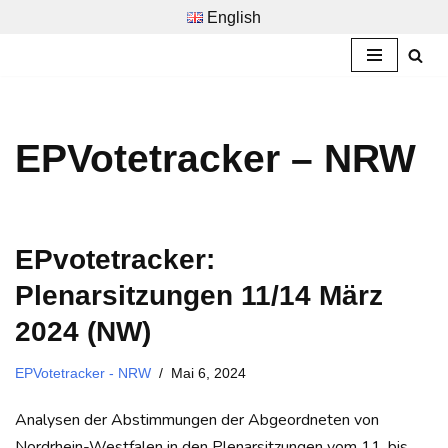
English
Zum
Inhalt
springen
EPVotetracker – NRW
EPvotetracker:
Plenarsitzungen 11/14 März
2024 (NW)
EPVotetracker - NRW
Mai 6, 2024
Analysen der Abstimmungen der Abgeordneten von
Nordrhein-Westfalen in den Plenarsitzungen vom 11. bis