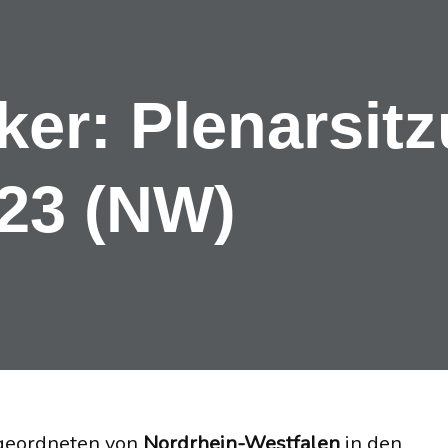
ker: Plenarsi
23 (NW)
geordneten von
Nordrhein-Westfalen
in den