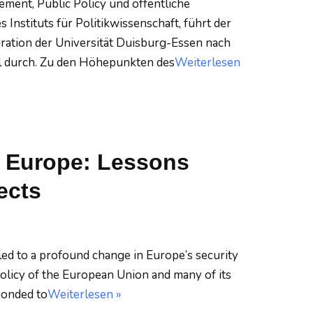
ment, Public Policy und öffentliche
nstituts für Politikwissenschaft, führt der
gration der Universität Duisburg-Essen nach
l durch. Zu den Höhepunkten des
Weiterlesen
f Europe: Lessons
ects
 led to a profound change in Europe’s security
olicy of the European Union and many of its
ponded to
Weiterlesen »