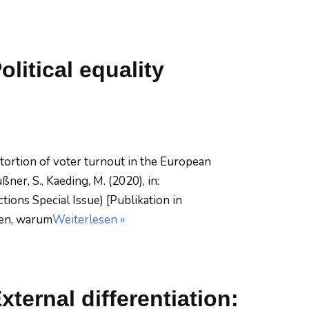
litical equality
istortion of voter turnout in the European
er, S., Kaeding, M. (2020), in:
ions Special Issue) [Publikation in
sen, warum
Weiterlesen »
ternal differentiation: