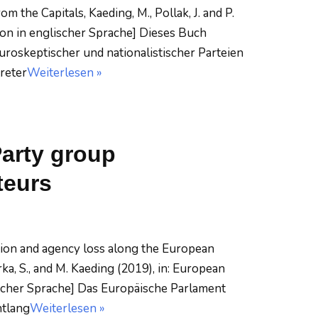
 the Capitals, Kaeding, M., Pollak, J. and P.
tion in englischer Sprache] Dieses Buch
roskeptischer und nationalistischer Parteien
treter
Weiterlesen »
Party group
teurs
tion and agency loss along the European
rka, S., and M. Kaeding (2019), in: European
glischer Sprache] Das Europäische Parlament
ntlang
Weiterlesen »